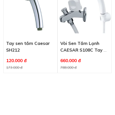
Tay sen tắm Caesar
Vòi Sen Tắm Lạnh
SH212
CAESAR S108C Tay 1
Chế Độ
120.000 đ
660.000 đ
173.000 đ
788.000 đ