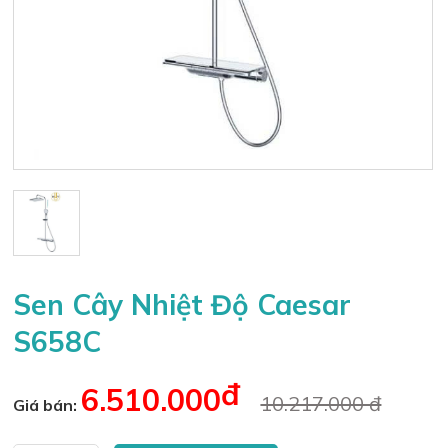
Sen Cây Nhiệt Độ Caesar
S658C
đ
6.510.000
10.217.000 đ
Giá bán: