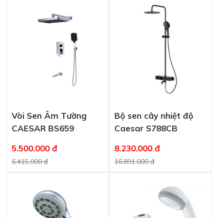
Vòi Sen Âm Tường
Bộ sen cây nhiệt độ
CAESAR BS659
Caesar S788CB
5.500.000 đ
8.230.000 đ
6.415.000 đ
16.891.000 đ