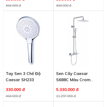
464.000 đ
464.000 đ
Tay Sen 3 Chế Độ
Sen Cây Caesar
Caesar SH233
S688C Màu Crom
Phím Đàn
330.000 đ
5.330.000 đ
464.000 đ
11.297.000 đ