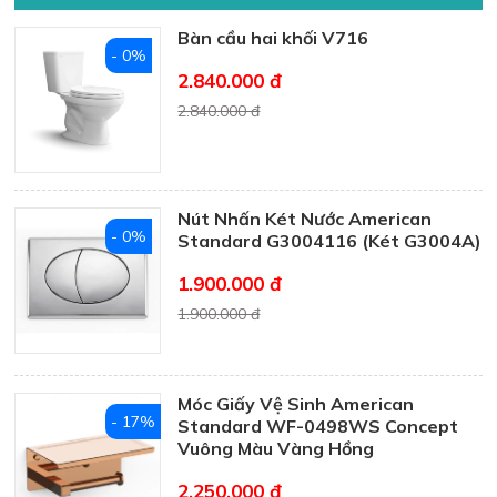
Bàn cầu hai khối V716
- 0%
2.840.000 đ
2.840.000 đ
Nút Nhấn Két Nước American
- 0%
Standard G3004116 (Két G3004A)
1.900.000 đ
1.900.000 đ
Móc Giấy Vệ Sinh American
- 17%
Standard WF-0498WS Concept
Vuông Màu Vàng Hồng
2.250.000 đ