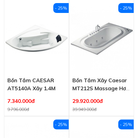
- 25%
- 25%
Bồn Tắm CAESAR
Bồn Tắm Xây Caesar
AT5140A Xây 1.4M
MT212S Massage Hơi
2 Mét
7.340.000đ
29.920.000đ
9.796.000đ
39.949.000đ
- 25%
- 25%