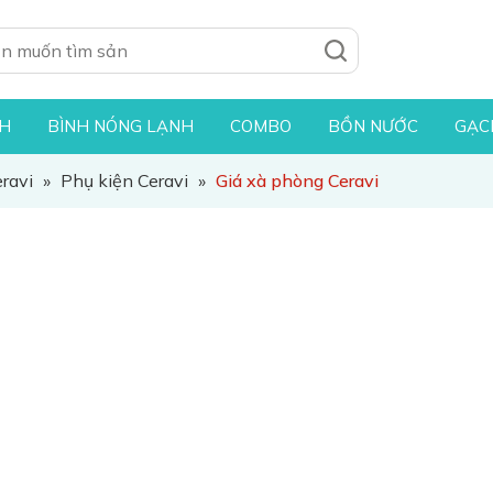
NH
BÌNH NÓNG LẠNH
COMBO
BỒN NƯỚC
GẠC
eravi
»
Phụ kiện Ceravi
»
Giá xà phòng Ceravi