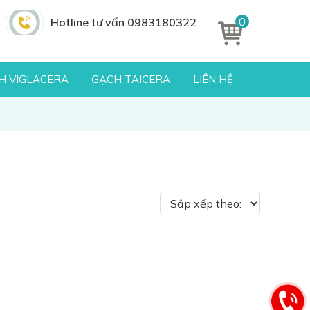
0
Hotline tư vấn 0983180322
H VIGLACERA
GẠCH TAICERA
LIÊN HỆ