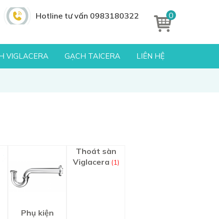
0
Hotline tư vấn 0983180322
H VIGLACERA
GẠCH TAICERA
LIÊN HỆ
Thoát sàn
Viglacera
(1)
t
Phụ kiện