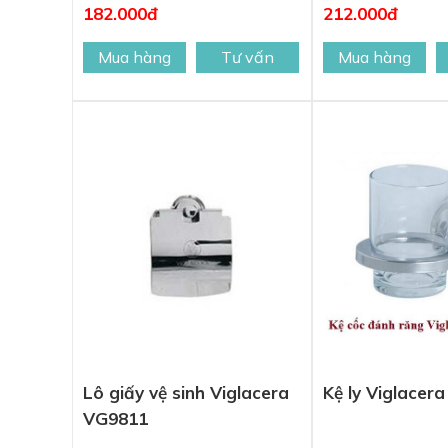
182.000đ
212.000đ
Mua hàng
Tư vấn
Mua hàng
Lô giấy vệ sinh Viglacera
Kệ ly Viglacer
VG9811