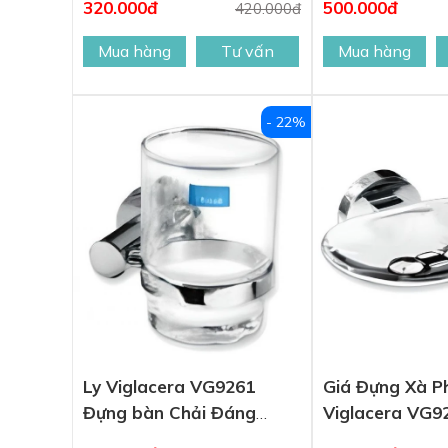
320.000đ
500.000đ
420.000đ
Mua hàng
Tư vấn
Mua hàng
- 22%
Ly Viglacera VG9261
Giá Đựng Xà P
Đựng bàn Chải Đáng
Viglacera VG9
Răng Gắn Tường