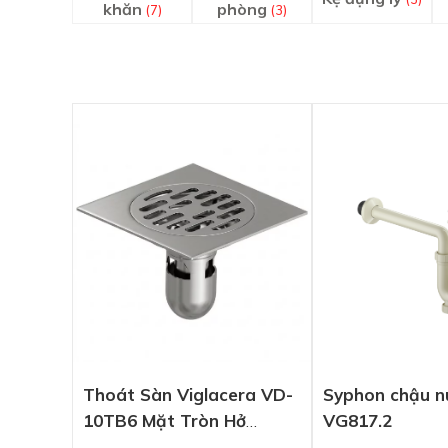
khăn
phòng
(7)
(3)
Thoát Sàn Viglacera VD-
Syphon chậu n
10TB6 Mặt Tròn Hở
VG817.2
100x100mm (Ø60, (Ø76)