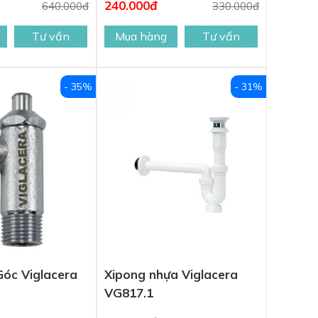
240.000đ
640.000đ
330.000đ
Tư vấn
Mua hàng
Tư vấn
- 35%
- 31%
óc Viglacera
Xipong nhựa Viglacera
VG817.1