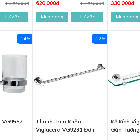
620.000đ
330.000đ
1.500.000đ
1.100.000đ
Tư vấn
Mua hàng
Tư vấn
Mua hàng
- 24%
- 22%
ra VG9562
Thanh Treo Khăn
Kệ Kính Vi
Viglacera VG9231 Đơn
Gắn Tường