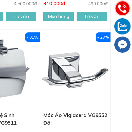
310.000đ
4.500.000đ
490.000đ
Tư vấn
Mua hàng
Tư vấn
- 31%
- 29%
ệ Sinh
Móc Áo Viglacera VG9552
 VG9511
Đôi