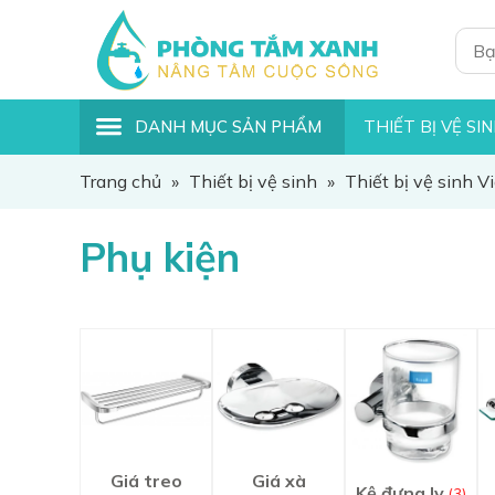
DANH MỤC SẢN PHẨM
THIẾT BỊ VỆ SI
Trang chủ
»
Thiết bị vệ sinh
»
Thiết bị vệ sinh V
Phụ kiện
Giá treo
Giá xà
Kệ đựng ly
(3)