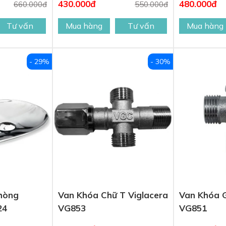
430.000đ
480.000đ
660.000đ
550.000đ
Tư vấn
Mua hàng
Tư vấn
Mua hàng
- 29%
- 30%
hòng
Van Khóa Chữ T Viglacera
Van Khóa G
24
VG853
VG851