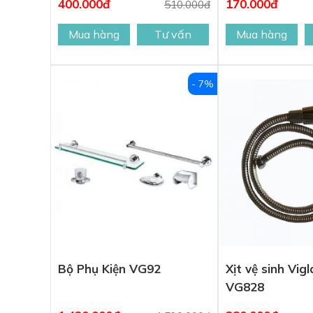
400.000đ
170.000đ
510.000đ
Mua hàng
Tư vấn
Mua hàng
- 7%
Bộ Phụ Kiện VG92
Xịt vệ sinh Vig
VG828