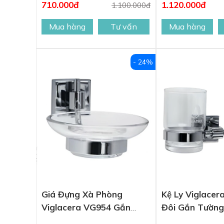
710.000đ
1.120.000đ
1.100.000đ
Mua hàng
Tư vấn
Mua hàng
- 24%
Giá Đựng Xà Phòng
Kệ Ly Viglace
Viglacera VG954 Gắn
Đôi Gắn Tường
Tường