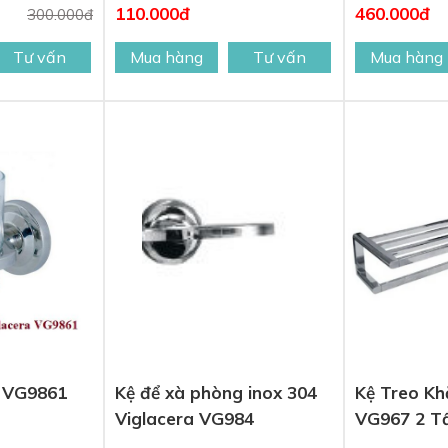
110.000đ
460.000đ
300.000đ
Tư vấn
Mua hàng
Tư vấn
Mua hàng
a VG9861
Kệ để xà phòng inox 304
Kệ Treo Kh
Viglacera VG984
VG967 2 T