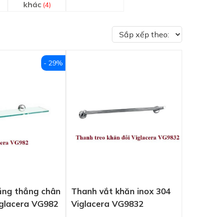
khác
(4)
- 29%
tầng thẳng chân
Thanh vắt khăn inox 304
iglacera VG982
Viglacera VG9832