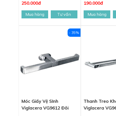
250.000đ
190.000đ
Mua hàng
Tư vấn
Mua hàng
- 35%
Móc Giấy Vệ SInh
Thanh Treo Kh
Viglacera VG9612 Đôi
Viglacera VG9