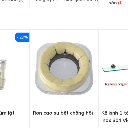
sàn
(1)
- 29%
úm lật
Ron cao su bệt chống hôi
Kệ kính 1 
inox 304 V