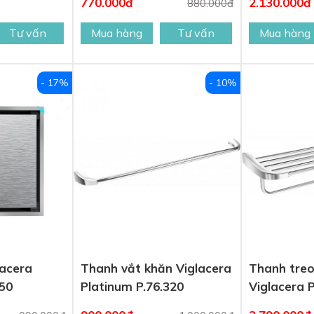
770.000đ
2.130.000đ
880.000đ
Tư vấn
Mua hàng
Tư vấn
Mua hàng
- 17%
- 10%
lacera
Thanh vắt khăn Viglacera
Thanh treo
350
Platinum P.76.320
Viglacera 
P.76.350