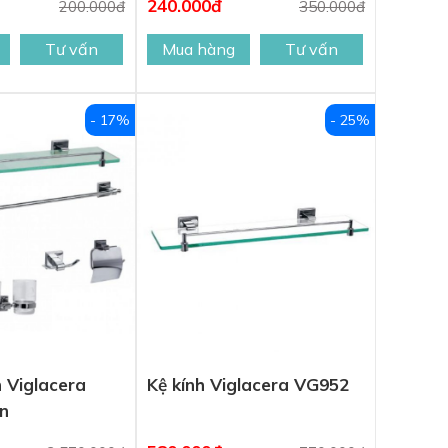
240.000đ
200.000đ
350.000đ
Tư vấn
Mua hàng
Tư vấn
- 17%
- 25%
n Viglacera
Kệ kính Viglacera VG952
n