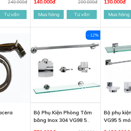
140.000đ
130.000đ
240.000đ
200.000đ
Tư vấn
Mua hàng
Tư vấn
Mua hàng
- 12%
lacera
Bộ Phụ Kiện Phòng Tắm
Bộ phụ kiệ
bằng Inox 304 VG98 5
VG95 5 mó
món