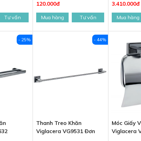
120.000đ
3.410.000đ
Tư vấn
Mua hàng
Tư vấn
Mua hàng
- 25%
- 44%
ăn
Thanh Treo Khăn
Móc Giấy V
632
Viglacera VG9531 Đơn
Viglacera