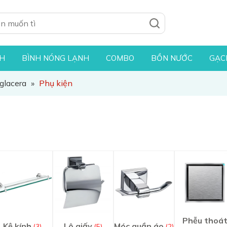
NH
BÌNH NÓNG LẠNH
COMBO
BỒN NƯỚC
GẠC
iglacera
»
Phụ kiện
Phễu thoá
Kệ kính
Lô giấy
Móc quần áo
(3)
(5)
(2)