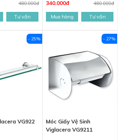
340.000đ
480.000đ
480.000đ
Tư vấn
Mua hàng
Tư vấn
- 25%
- 27%
glacera VG922
Móc Giấy Vệ Sinh
Viglacera VG9211