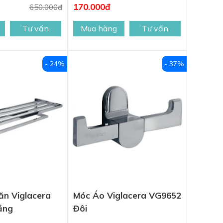
170.000đ
650.000đ
Tư vấn
Mua hàng
Tư vấn
- 24%
- 37%
ăn Viglacera
Móc Áo Viglacera VG9652
ầng
Đôi