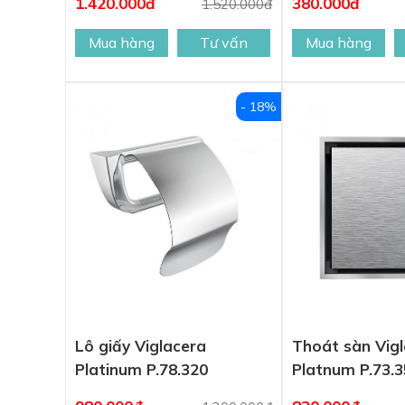
1.420.000đ
380.000đ
1.520.000đ
Mua hàng
Tư vấn
Mua hàng
- 18%
Lô giấy Viglacera
Thoát sàn Vig
Platinum P.78.320
Platnum P.73.