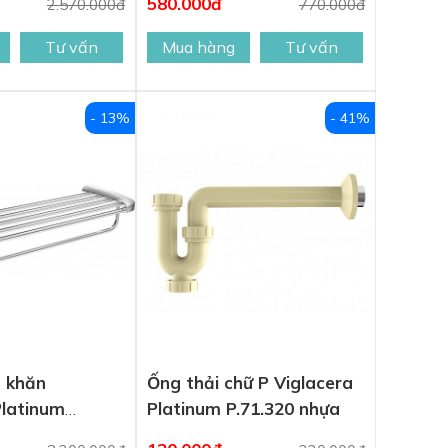
580.000đ
2.570.000đ
770.000đ
Tư vấn
Mua hàng
Tư vấn
- 13%
- 41%
 khăn
Ống thải chữ P Viglacera
Platinum
Platinum P.71.320 nhựa