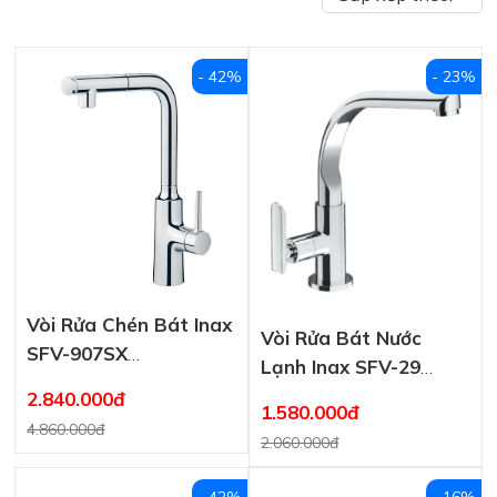
- 42%
- 23%
Vòi Rửa Chén Bát Inax
Vòi Rửa Bát Nước
SFV-907SX
Lạnh Inax SFV-29
(SFV907SX) Nóng
(SFV29)
2.840.000đ
Lạnh Rút Dây
1.580.000đ
4.860.000đ
2.060.000đ
- 42%
- 16%