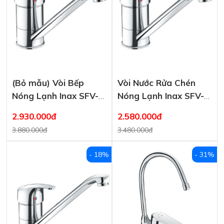
(Bỏ mẫu) Vòi Bếp
Vòi Nước Rửa Chén
Nóng Lạnh Inax SFV-
Nóng Lạnh Inax SFV-
212S Chậu Inox
112S
2.930.000đ
2.580.000đ
3.880.000đ
3.480.000đ
- 18%
- 31%