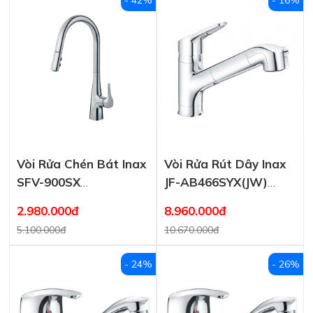
Vòi Rửa Chén Bát Inax
Vòi Rửa Rút Dây Inax
SFV-900SX
JF-AB466SYX(JW)
(SFV900SX) Nóng
Nóng Lạnh
2.980.000đ
8.960.000đ
Lạnh Rút Dây
5.100.000đ
10.670.000đ
- 24%
- 26%