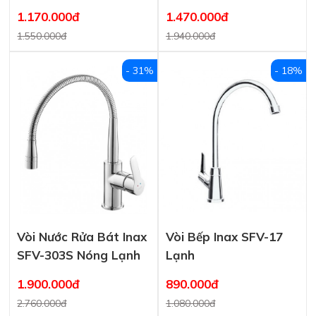
1.170.000đ
1.470.000đ
1.550.000đ
1.940.000đ
- 31%
- 18%
Vòi Nước Rửa Bát Inax
Vòi Bếp Inax SFV-17
SFV-303S Nóng Lạnh
Lạnh
1.900.000đ
890.000đ
2.760.000đ
1.080.000đ