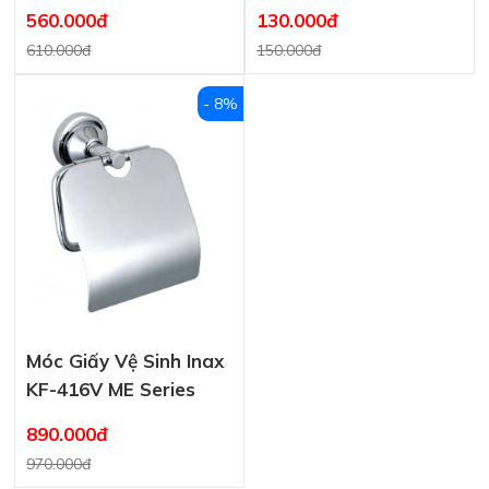
CB Series
Bằng Nhựa
560.000đ
130.000đ
610.000đ
150.000đ
- 8%
Móc Giấy Vệ Sinh Inax
KF-416V ME Series
890.000đ
970.000đ