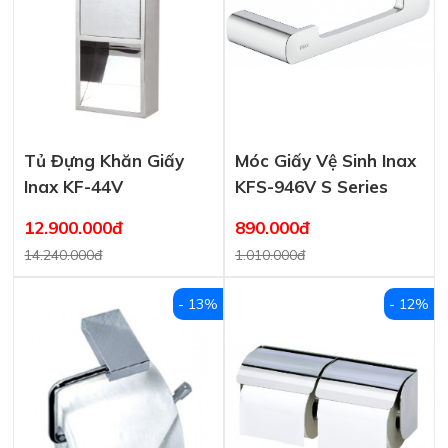
Tủ Đựng Khăn Giấy
Móc Giấy Vệ Sinh Inax
Inax KF-44V
KFS-946V S Series
12.900.000đ
890.000đ
14.240.000đ
1.010.000đ
- 13%
- 12%