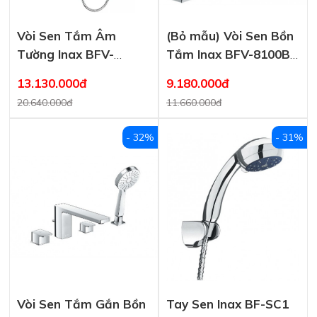
Vòi Sen Tắm Âm
(Bỏ mẫu) Vòi Sen Bồn
Tường Inax BFV-
Tắm Inax BFV-8100B
81SEHW Nóng Lạnh
Nóng Lạnh
13.130.000đ
9.180.000đ
20.640.000đ
11.660.000đ
- 32%
- 31%
Vòi Sen Tắm Gắn Bồn
Tay Sen Inax BF-SC1