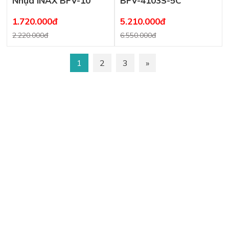
Nhựa INAX BFV-10
BFV-4103S-5C
1.720.000đ
5.210.000đ
2.220.000đ
6.550.000đ
1
2
3
»