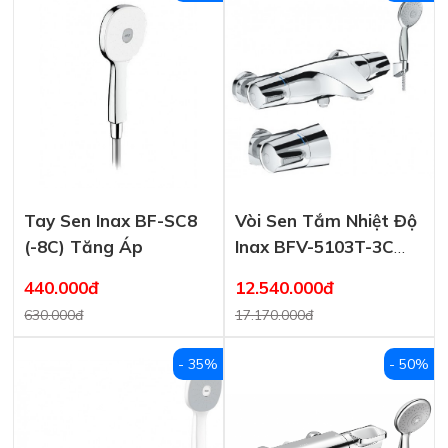
Tay Sen Inax BF-SC8
Vòi Sen Tắm Nhiệt Độ
(-8C) Tăng Áp
Inax BFV-5103T-3C
Tay Sen Massage
440.000đ
12.540.000đ
630.000đ
17.170.000đ
- 35%
- 50%