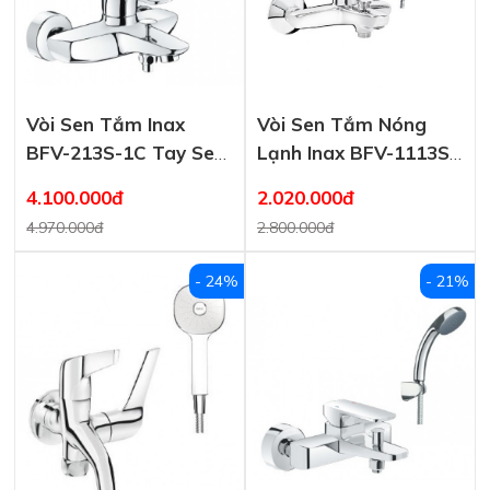
Vòi Sen Tắm Inax
Vòi Sen Tắm Nóng
BFV-213S-1C Tay Sen
Lạnh Inax BFV-1113S-
Massage
1C Tay Sen Mạ
4.100.000đ
2.020.000đ
4.970.000đ
2.800.000đ
- 24%
- 21%