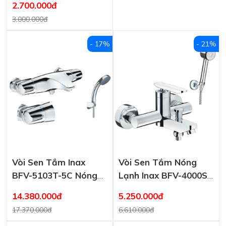
2.700.000đ
3.000.000đ
- 17%
- 21%
Vòi Sen Tắm Inax
Vòi Sen Tắm Nóng
BFV-5103T-5C Nóng
Lạnh Inax BFV-4000S
Lạnh
Tay Sen Mạ
14.380.000đ
5.250.000đ
17.370.000đ
6.610.000đ