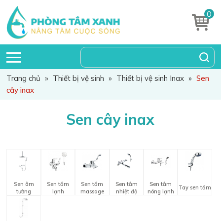
0
Trang chủ
»
Thiết bị vệ sinh
»
Thiết bị vệ sinh Inax
»
Sen
cây inax
Sen cây inax
Sen âm
Sen tắm
Sen tắm
Sen tắm
Sen tắm
Tay sen tắm
tường
lạnh
massage
nhiệt độ
nóng lạnh