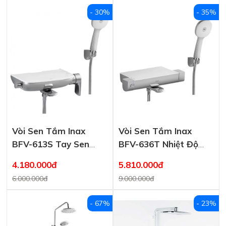
- 30%
- 35%
Vòi Sen Tắm Inax
Vòi Sen Tắm Inax
BFV-613S Tay Sen
BFV-636T Nhiệt Độ
Tăng Áp Nóng Lạnh
Tay Sen Tăng Áp
4.180.000đ
5.810.000đ
6.000.000đ
9.000.000đ
- 67%
- 23%