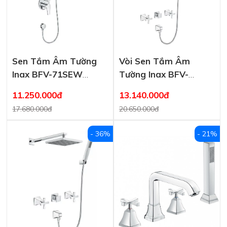
Sen Tắm Âm Tường
Vòi Sen Tắm Âm
Inax BFV-71SEW
Tường Inax BFV-
(BFV71SEW) Nóng
81SEHC (BFV81SEHC)
11.250.000đ
13.140.000đ
Lạnh
Nóng Lạnh
17.680.000đ
20.650.000đ
- 36%
- 21%