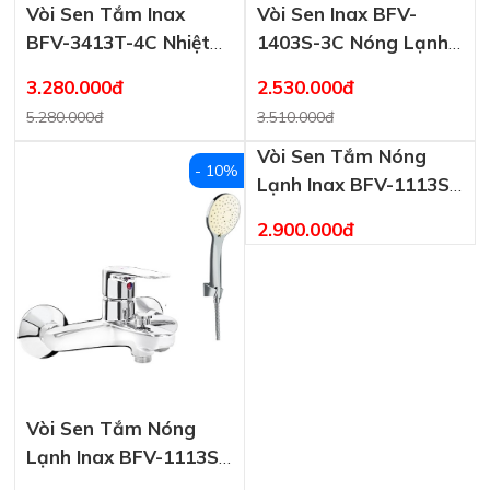
Vòi Sen Tắm Inax
Vòi Sen Inax BFV-
BFV-3413T-4C Nhiệt
1403S-3C Nóng Lạnh
Độ Cao Cấp
Massage 5 Chế Độ
3.280.000đ
2.530.000đ
5.280.000đ
3.510.000đ
Vòi Sen Tắm Nóng
- 10%
Lạnh Inax BFV-1113S-
3C Tay Sen Massage
2.900.000đ
Vòi Sen Tắm Nóng
Lạnh Inax BFV-1113S-
9C Tay Sen Mạ