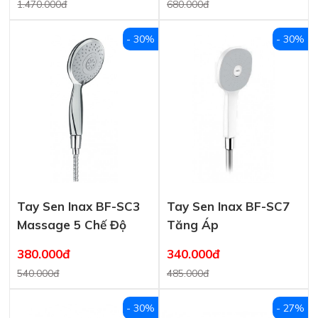
1.470.000đ
680.000đ
- 30%
- 30%
Tay Sen Inax BF-SC3
Tay Sen Inax BF-SC7
Massage 5 Chế Độ
Tăng Áp
380.000đ
340.000đ
540.000đ
485.000đ
- 30%
- 27%