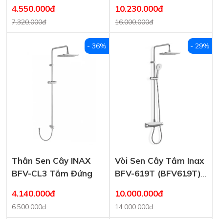
Lạnh
Tay Sen Tăng Áp
4.550.000đ
10.230.000đ
7.320.000đ
16.000.000đ
- 36%
- 29%
Thân Sen Cây INAX
Vòi Sen Cây Tắm Inax
BFV-CL3 Tắm Đứng
BFV-619T (BFV619T)
Nhiệt Độ
4.140.000đ
10.000.000đ
6.500.000đ
14.000.000đ