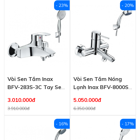
- 23%
- 20%
Vòi Sen Tắm Inax
Vòi Sen Tắm Nóng
BFV-283S-3C Tay Sen
Lạnh Inax BFV-8000S-
Massage
1C
3.010.000đ
5.050.000đ
3.910.000đ
6.350.000đ
- 16%
- 17%