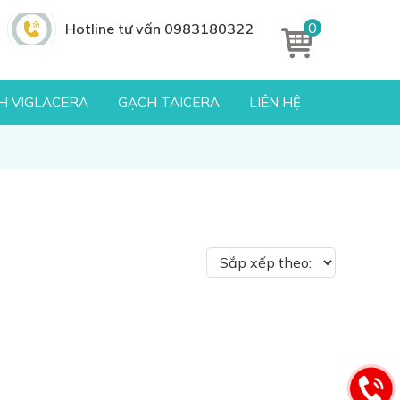
0
Hotline tư vấn 0983180322
H VIGLACERA
GẠCH TAICERA
LIÊN HỆ