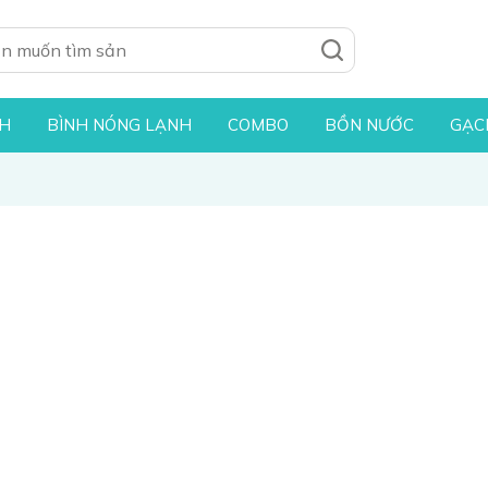
NH
BÌNH NÓNG LẠNH
COMBO
BỒN NƯỚC
GẠC