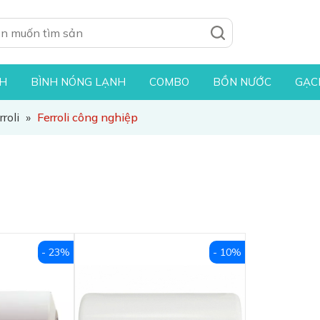
NH
BÌNH NÓNG LẠNH
COMBO
BỒN NƯỚC
GẠC
roli
»
Ferroli công nghiệp
- 23%
- 10%