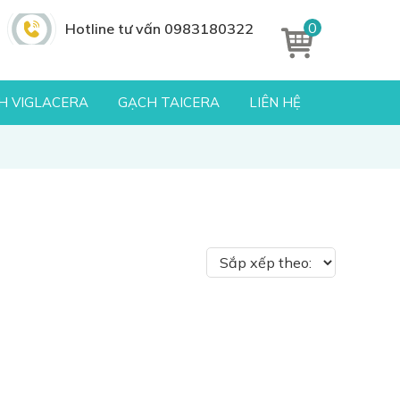
0
Hotline tư vấn 0983180322
H VIGLACERA
GẠCH TAICERA
LIÊN HỆ