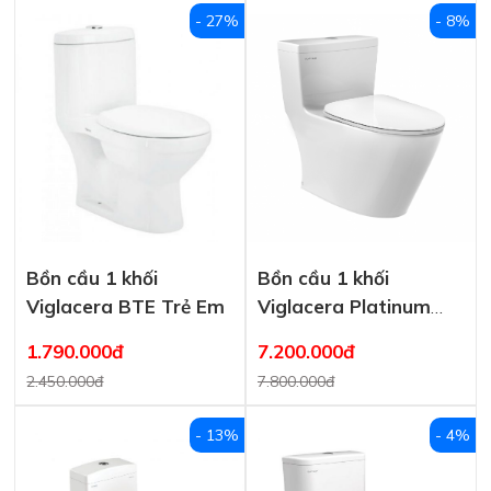
- 27%
- 8%
Bồn cầu 1 khối
Bồn cầu 1 khối
Viglacera BTE Trẻ Em
Viglacera Platinum
P.11.320
1.790.000đ
7.200.000đ
2.450.000đ
7.800.000đ
- 13%
- 4%