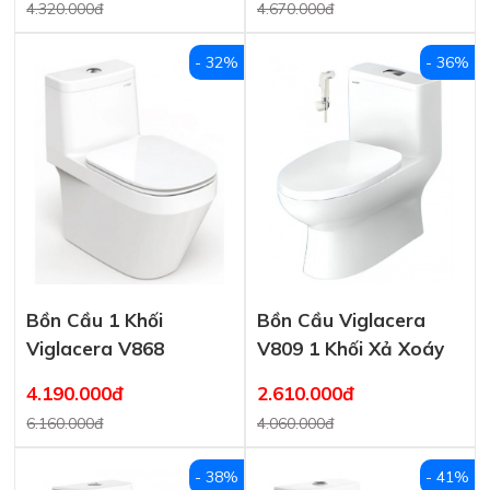
4.320.000đ
4.670.000đ
- 32%
- 36%
Bồn Cầu 1 Khối
Bồn Cầu Viglacera
Viglacera V868
V809 1 Khối Xả Xoáy
4.190.000đ
2.610.000đ
6.160.000đ
4.060.000đ
- 38%
- 41%