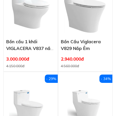
Bồn cầu 1 khối
Bồn Cầu Viglacera
VIGLACERA V837 nắp
V829 Nắp Êm
êm
3.000.000đ
2.940.000đ
4.150.000đ
4.560.000đ
- 29%
- 34%