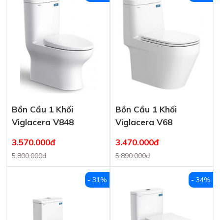
Bồn Cầu 1 Khối
Bồn Cầu 1 Khối
Viglacera V848
Viglacera V68
3.570.000đ
3.470.000đ
5.800.000đ
5.890.000đ
- 31%
- 34%