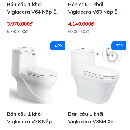
Bồn cầu 1 khối
Bồn cầu 1 khối
Viglacera V64 Nắp Êm
Viglacera V63 Nắp Êm
V68
V68 Tặng Vòi Xịt
3.970.000đ
4.140.000đ
VG826
5.780.000đ
6.300.000đ
- 40%
- 32%
Bồn cầu 1 khối
Bàn cầu 1 khối
Viglacera V38 Nắp
Viglacera V35M Xả
V38M
Xoáy Nắp Êm V86