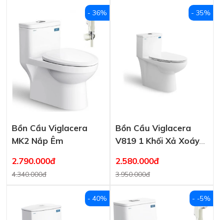
- 36%
- 35%
Bồn Cầu Viglacera
Bồn Cầu Viglacera
MK2 Nắp Êm
V819 1 Khối Xả Xoáy
Nắp Êm V687
2.790.000đ
2.580.000đ
4.340.000đ
3.950.000đ
- 40%
- -5%