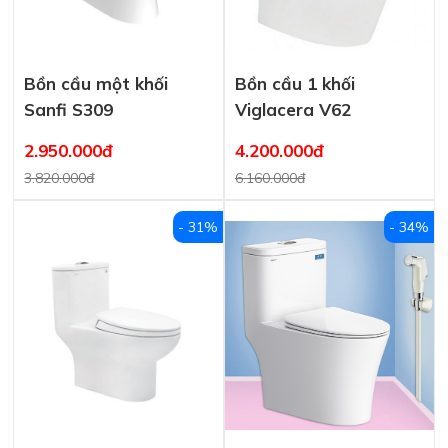
Bồn cầu một khối
Bồn cầu 1 khối
Sanfi S309
Viglacera V62
2.950.000đ
4.200.000đ
3.820.000đ
6.160.000đ
- 31%
- 34%