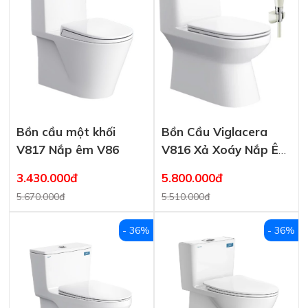
Bồn cầu một khối
Bồn Cầu Viglacera
V817 Nắp êm V86
V816 Xả Xoáy Nắp Êm
+ Vòi Xịt VG826
3.430.000đ
5.800.000đ
5.670.000đ
5.510.000đ
- 36%
- 36%