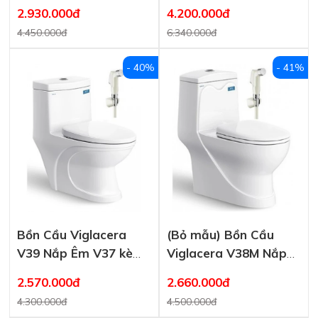
2.930.000đ
4.200.000đ
4.450.000đ
6.340.000đ
- 40%
- 41%
Bồn Cầu Viglacera
(Bỏ mẫu) Bồn Cầu
V39 Nắp Êm V37 kèm
Viglacera V38M Nắp
xịt VG826
V38M + VG826
2.570.000đ
2.660.000đ
4.300.000đ
4.500.000đ