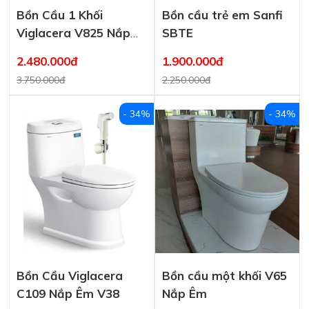
Bồn Cầu 1 Khối
Bồn cầu trẻ em Sanfi
Viglacera V825 Nắp
SBTE
Êm
2.480.000đ
1.900.000đ
3.750.000đ
2.250.000đ
- 34%
- 34%
Bồn Cầu Viglacera
Bồn cầu một khối V65
C109 Nắp Êm V38
Nắp Êm