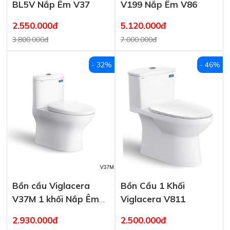
BL5V Nắp Êm V37
V199 Nắp Êm V86
2.550.000đ
5.120.000đ
3.800.000đ
7.000.000đ
- 32%
- 46%
Bồn cầu Viglacera
Bồn Cầu 1 Khối
V37M 1 khối Nắp Êm
Viglacera V811
V37
2.930.000đ
2.500.000đ