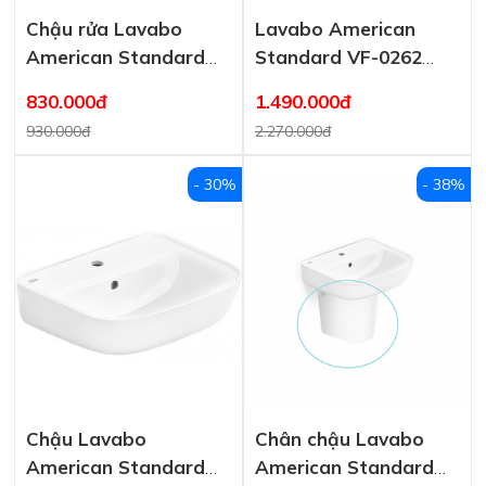
Chậu rửa Lavabo
Lavabo American
American Standard
Standard VF-0262
treo tường VF-0969
kèm chân VF-7062
830.000đ
1.490.000đ
Treo Tường
930.000đ
2.270.000đ
- 30%
- 38%
Chậu Lavabo
Chân chậu Lavabo
American Standard
American Standard