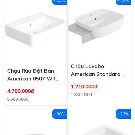
Chậu Lavabo
Chậu Rửa Đặt Bàn
American Standard
American 0507-WT
VF-0462 Dương Vành
1.210.000đ
Acacia E 600×460 mm
4.780.000đ
1.800.000đ
5.500.000đ
- 30%
- 29%