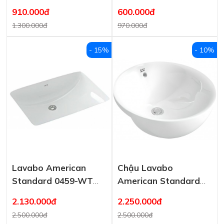
VF-0262 Treo Tường
VF-7062 Treo Tường
910.000đ
600.000đ
1.300.000đ
970.000đ
- 15%
- 10%
Lavabo American
Chậu Lavabo
Standard 0459-WT
American Standard
Âm Bàn Chữ Nhật
VF-0333 Bán Âm
2.130.000đ
2.250.000đ
2.500.000đ
2.500.000đ