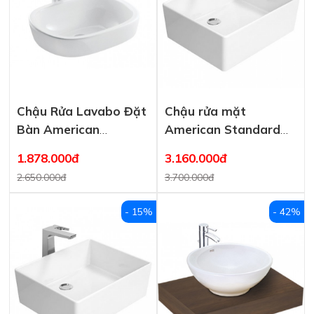
Chậu Rửa Lavabo Đặt
Chậu rửa mặt
Bàn American
American Standard
Standard Active
đặt bàn WP-F611
1.878.000đ
3.160.000đ
0950-WT
dòng Square
2.650.000đ
3.700.000đ
- 15%
- 42%