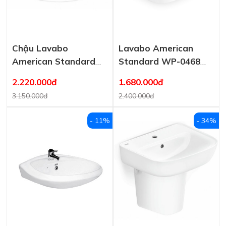
Chậu Lavabo
Lavabo American
American Standard
Standard WP-0468
WP-0639 Đặt Bàn
Âm Bàn Loven
2.220.000đ
1.680.000đ
Concept Tròn 450mm
440×350 mm
3.150.000đ
2.400.000đ
- 11%
- 34%