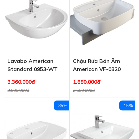
Lavabo American
Chậu Rửa Bán Âm
Standard 0953-WT
American VF-0320
Treo Tường
Signature
3.360.000đ
1.880.000đ
3.099.000đ
2.600.000đ
- 35%
- 15%