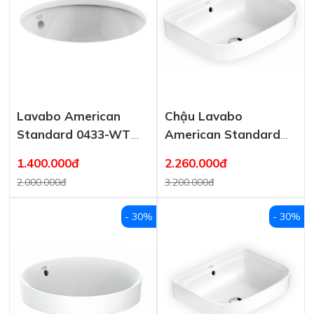
Lavabo American
Chậu Lavabo
Standard 0433-WT
American Standard
Âm Bàn Tròn
WP-0638 Đặt Bàn
1.400.000đ
2.260.000đ
Loven
2.000.000đ
3.200.000đ
- 30%
- 30%