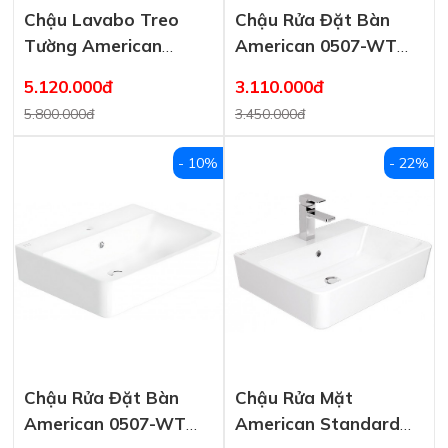
Chậu Lavabo Treo
Chậu Rửa Đặt Bàn
Tường American
American 0507-WT
Standard Acacia E
Acacia E 600×460 mm
5.120.000đ
3.110.000đ
0507W-WT/0707-WT
5.800.000đ
3.450.000đ
Chân Ngắn
- 10%
- 22%
Chậu Rửa Đặt Bàn
Chậu Rửa Mặt
American 0507-WT
American Standard