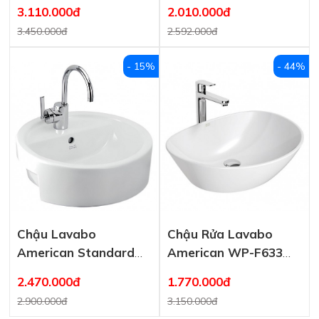
Acacia E 600×460 mm
VF-0620 (WP-F520)
3.110.000đ
2.010.000đ
Đặt Bàn
3.450.000đ
2.592.000đ
- 15%
- 44%
Chậu Lavabo
Chậu Rửa Lavabo
American Standard
American WP-F633
WP-F307 Bán Âm
Neo Modern Đặt Bàn
2.470.000đ
1.770.000đ
2.900.000đ
3.150.000đ