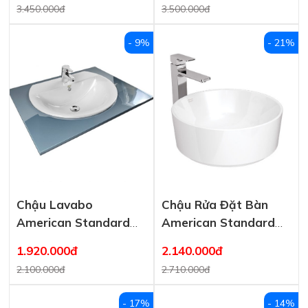
3.450.000đ
3.500.000đ
- 9%
- 21%
Chậu Lavabo
Chậu Rửa Đặt Bàn
American Standard
American Standard
0452-WT Dương Bàn
Acacia E 0509-WT
1.920.000đ
2.140.000đ
Concept Sphere
2.100.000đ
2.710.000đ
- 17%
- 14%