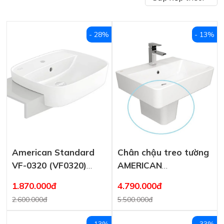
- 28%
- 13%
American Standard
Chân chậu treo tường
VF-0320 (VF0320)
AMERICAN
Signature – Chậu Rửa
STANDARD 0707-WT
1.870.000đ
4.790.000đ
Bán Âm
2.600.000đ
5.500.000đ
- 13%
- 33%