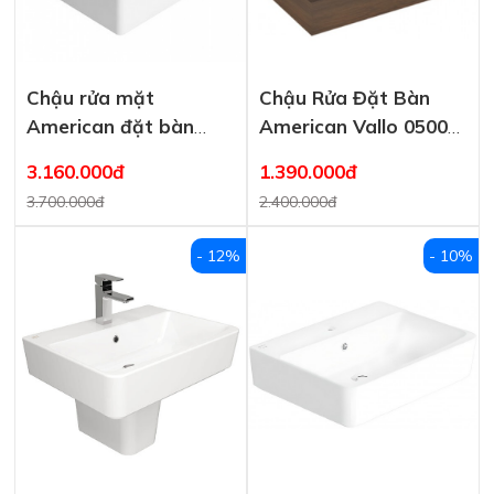
Chậu rửa mặt
Chậu Rửa Đặt Bàn
American đặt bàn
American Vallo 0500-
WP-F611 dòng
WT
3.160.000đ
1.390.000đ
Square
3.700.000đ
2.400.000đ
- 12%
- 10%