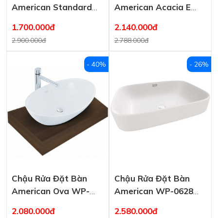
American Standard
American Acacia E
WP-F519
WP-F417
1.700.000đ
2.140.000đ
2.900.000đ
2.788.000đ
- 40%
- 26%
Chậu Rửa Đặt Bàn
Chậu Rửa Đặt Bàn
American Ova WP-
American WP-0628
F608 Oval
Signature
2.080.000đ
2.580.000đ