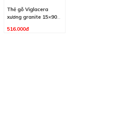
Thẻ gỗ Viglacera
xương granite 15×90
MCH
516.000đ