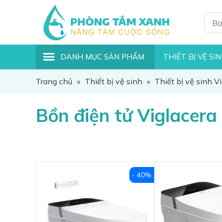
DANH MỤC SẢN PHẨM
THIẾT BỊ VỆ SI
Trang chủ
»
Thiết bị vệ sinh
»
Thiết bị vệ sinh V
Bồn điện tử Viglacera
- 40%