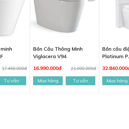
 minh
Bồn Cầu Thông Minh
Bồn cầu đi
2F
Viglacera V94
Platinum P
16.990.000đ
32.840.000
17.450.000đ
21.000.000đ
Tư vấn
Mua hàng
Tư vấn
Mua hàng