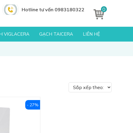
0
Hotline tư vấn 0983180322
H VIGLACERA
GẠCH TAICERA
LIÊN HỆ
- 27%