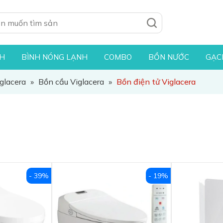
NH
BÌNH NÓNG LẠNH
COMBO
BỒN NƯỚC
GẠC
iglacera
»
Bồn cầu Viglacera
»
Bồn điện tử Viglacera
- 39%
- 19%