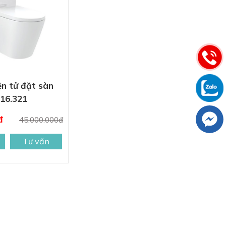
ện tử đặt sàn
.16.321
đ
45.000.000đ
Tư vấn