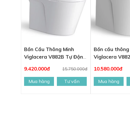
Bồn Cầu Thông Minh
Bồn cầu thông
Viglacera V882B Tự Động
Viglacera V88
Xả Nước
9.420.000đ
10.580.000đ
15.750.000đ
Mua hàng
Tư vấn
Mua hàng