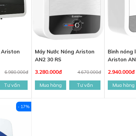
 Ariston
Máy Nước Nóng Ariston
Bình nóng 
AN2 30 RS
Ariston AN
3.280.000đ
2.940.000đ
6.980.000đ
4.670.000đ
Tư vấn
Mua hàng
Tư vấn
Mua hàng
- 17%