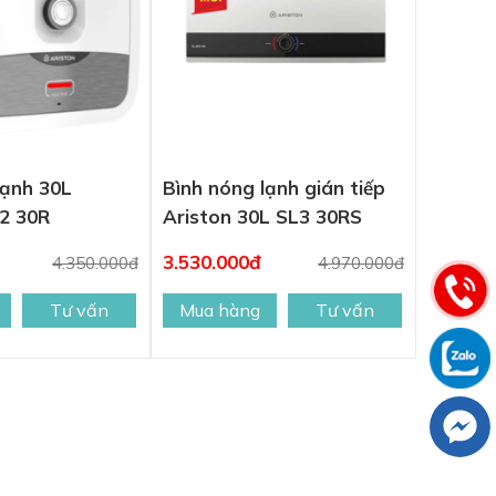
lạnh 30L
Bình nóng lạnh gián tiếp
2 30R
Ariston 30L SL3 30RS
3.530.000đ
4.350.000đ
4.970.000đ
Tư vấn
Mua hàng
Tư vấn