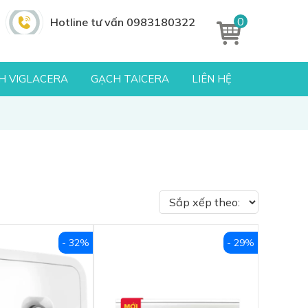
0
Hotline tư vấn 0983180322
H VIGLACERA
GẠCH TAICERA
LIÊN HỆ
- 32%
- 29%