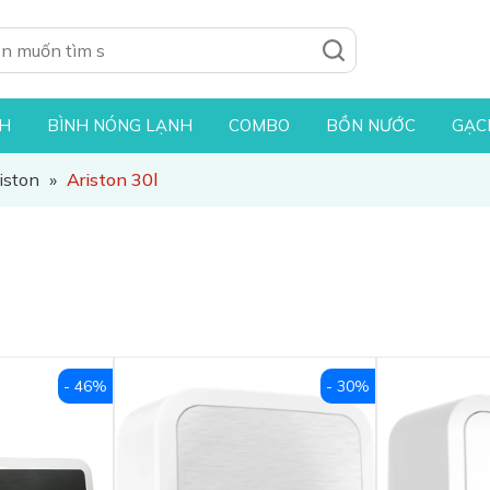
NH
BÌNH NÓNG LẠNH
COMBO
BỒN NƯỚC
GẠC
iston
»
Ariston 30l
- 46%
- 30%