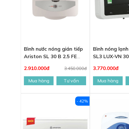
Bình nước nóng gián tiếp
Bình nóng lạnh
Ariston SL 30 B 2.5 FE
SL3 LUX-VN 30
30L
2.910.000đ
3.770.000đ
3.450.000đ
Mua hàng
Tư vấn
Mua hàng
- 42%