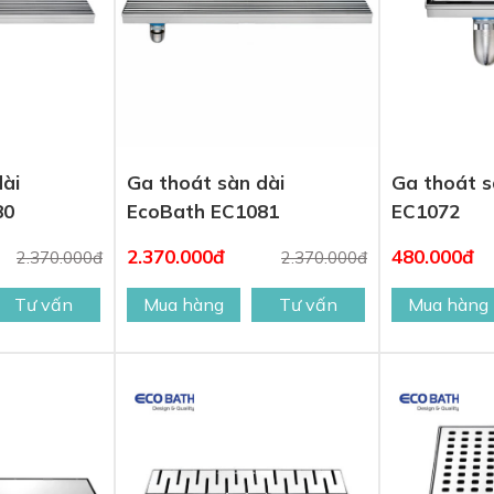
dài
Ga thoát sàn dài
Ga thoát 
80
EcoBath EC1081
EC1072
2.370.000đ
480.000đ
2.370.000đ
2.370.000đ
Tư vấn
Mua hàng
Tư vấn
Mua hàng