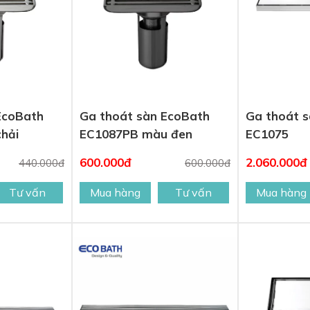
EcoBath
Ga thoát sàn EcoBath
Ga thoát s
chải
EC1087PB màu đen
EC1075
600.000đ
2.060.000đ
440.000đ
600.000đ
Tư vấn
Mua hàng
Tư vấn
Mua hàng