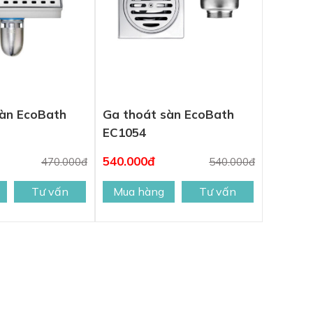
sàn EcoBath
Ga thoát sàn EcoBath
EC1054
540.000đ
470.000đ
540.000đ
Tư vấn
Mua hàng
Tư vấn