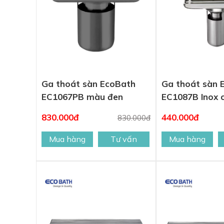
Ga thoát sàn EcoBath
Ga thoát sàn 
EC1067PB màu đen
EC1087B Inox 
830.000đ
440.000đ
830.000đ
Mua hàng
Tư vấn
Mua hàng