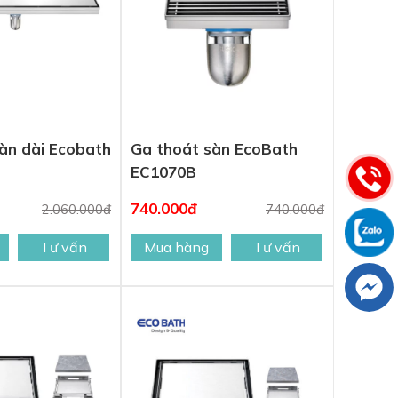
àn dài Ecobath
Ga thoát sàn EcoBath
EC1070B
740.000đ
2.060.000đ
740.000đ
Tư vấn
Mua hàng
Tư vấn