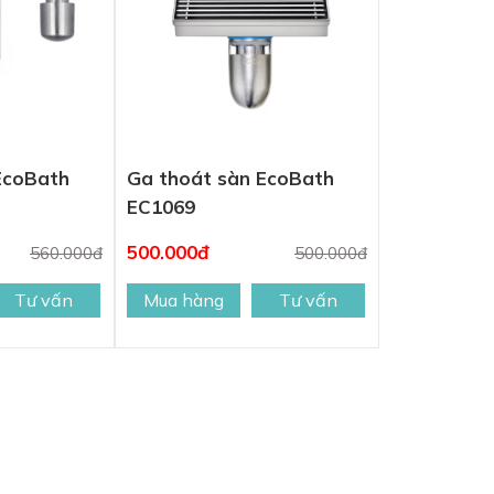
EcoBath
Ga thoát sàn EcoBath
EC1069
500.000đ
560.000đ
500.000đ
Tư vấn
Mua hàng
Tư vấn