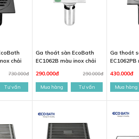
EcoBath
Ga thoát sàn EcoBath
Ga thoát 
nox chải
EC1062B màu inox chải
EC1062PB 
290.000đ
430.000đ
730.000đ
290.000đ
Tư vấn
Mua hàng
Tư vấn
Mua hàng