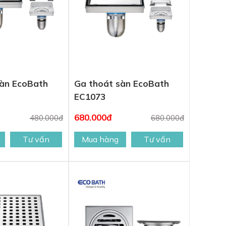
sàn EcoBath
Ga thoát sàn EcoBath
EC1073
680.000đ
480.000đ
680.000đ
Tư vấn
Mua hàng
Tư vấn