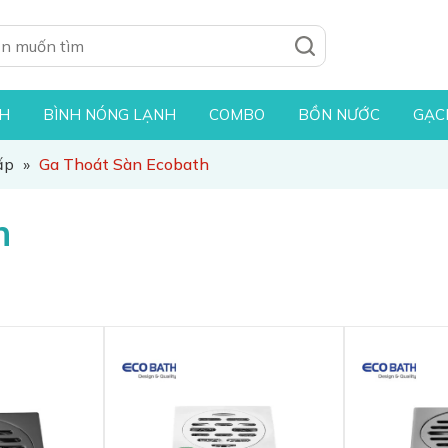
NH
BÌNH NÓNG LẠNH
COMBO
BỒN NƯỚC
GẠC
ấp
»
Ga Thoát Sàn Ecobath
h