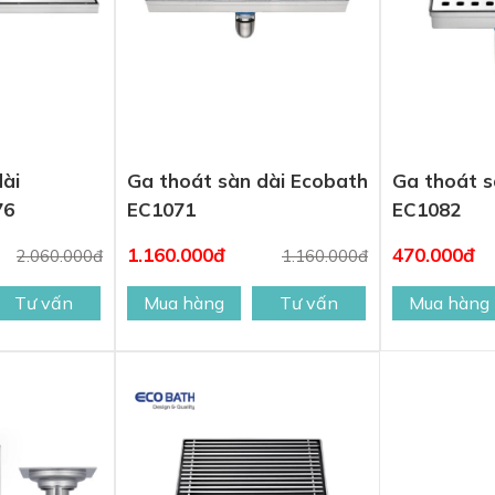
dài
Ga thoát sàn dài Ecobath
Ga thoát 
76
EC1071
EC1082
1.160.000đ
470.000đ
2.060.000đ
1.160.000đ
Tư vấn
Mua hàng
Tư vấn
Mua hàng