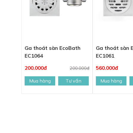
Ga thoát sàn EcoBath
Ga thoát sàn 
EC1064
EC1061
200.000đ
560.000đ
200.000đ
Mua hàng
Tư vấn
Mua hàng