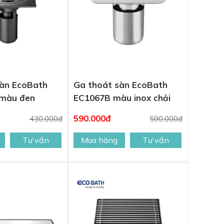
sàn EcoBath
Ga thoát sàn EcoBath
màu đen
EC1067B màu inox chải
590.000đ
430.000đ
590.000đ
Tư vấn
Mua hàng
Tư vấn