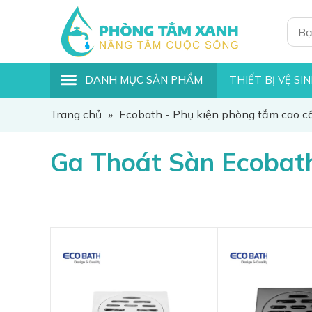
DANH MỤC SẢN PHẨM
THIẾT BỊ VỆ SI
Trang chủ
»
Ecobath - Phụ kiện phòng tắm cao c
Ga Thoát Sàn Ecobat