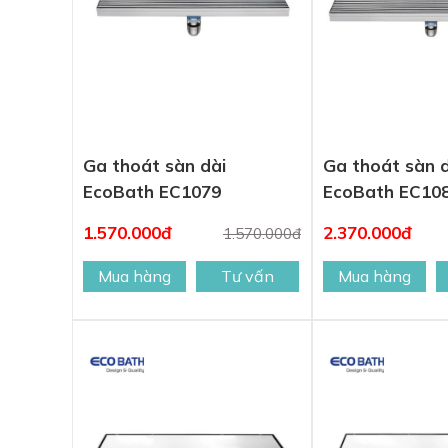
Ga thoát sàn dài
Ga thoát sàn 
EcoBath EC1079
EcoBath EC10
1.570.000đ
2.370.000đ
1.570.000đ
Mua hàng
Tư vấn
Mua hàng