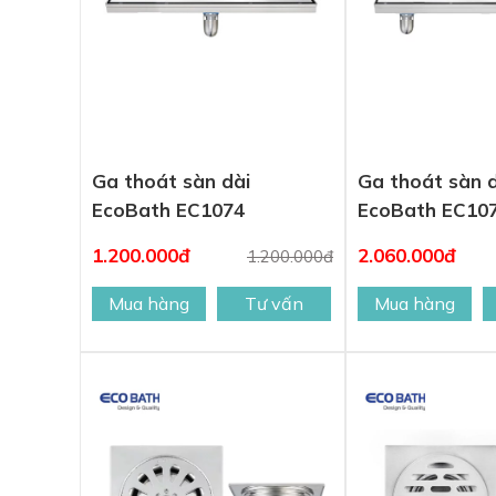
Ga thoát sàn dài
Ga thoát sàn 
EcoBath EC1074
EcoBath EC10
1.200.000đ
2.060.000đ
1.200.000đ
Mua hàng
Tư vấn
Mua hàng