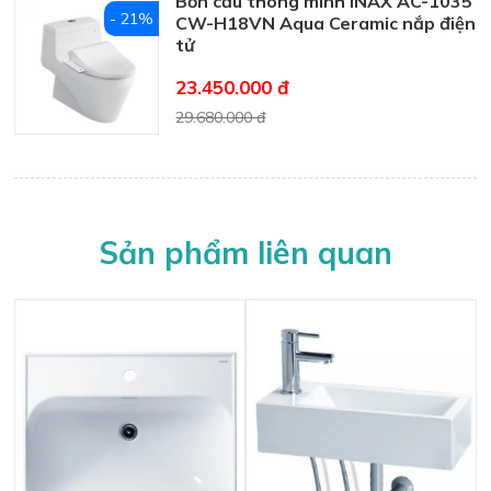
Bồn cầu thông minh INAX AC-1035
- 21%
CW-H18VN Aqua Ceramic nắp điện
tử
23.450.000 đ
29.680.000 đ
Sản phẩm liên quan