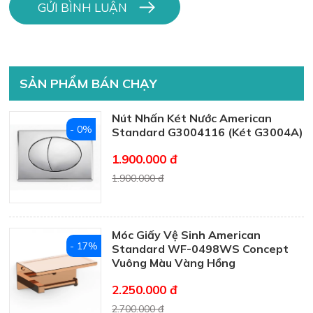
SẢN PHẨM BÁN CHẠY
Nút Nhấn Két Nước American
- 0%
Standard G3004116 (Két G3004A)
1.900.000 đ
1.900.000 đ
Móc Giấy Vệ Sinh American
- 17%
Standard WF-0498WS Concept
Vuông Màu Vàng Hồng
2.250.000 đ
2.700.000 đ