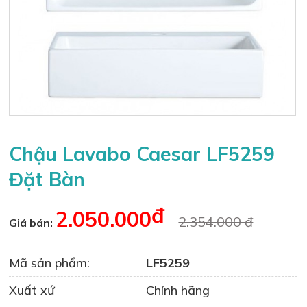
Chậu Lavabo Caesar LF5259
Đặt Bàn
đ
2.050.000
2.354.000 đ
Giá bán:
Mã sản phẩm:
LF5259
Xuất xứ
Chính hãng