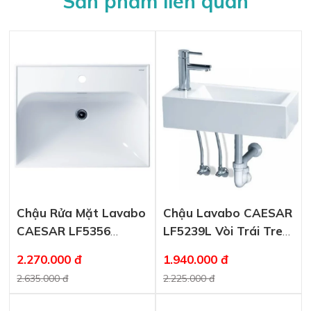
Sản phẩm liên quan
Chậu Rửa Mặt Lavabo
Chậu Lavabo CAESAR
CAESAR LF5356
LF5239L Vòi Trái Treo
Dương Vành
Tường (Đặt Bàn)
2.270.000 đ
1.940.000 đ
2.635.000 đ
2.225.000 đ