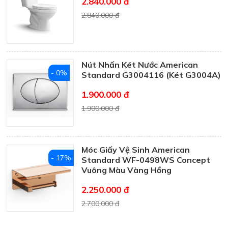
2.840.000 đ
2.840.000 đ
Nút Nhấn Két Nước American
- 0%
Standard G3004116 (Két G3004A)
1.900.000 đ
1.900.000 đ
Móc Giấy Vệ Sinh American
- 17%
Standard WF-0498WS Concept
Vuông Màu Vàng Hồng
2.250.000 đ
2.700.000 đ