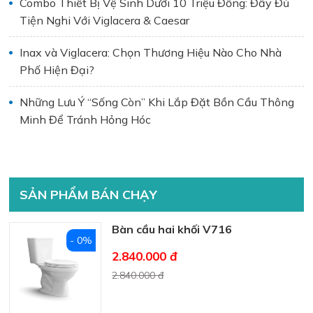
Combo Thiết Bị Vệ Sinh Dưới 10 Triệu Đồng: Đầy Đủ
Tiện Nghi Với Viglacera & Caesar
Inax và Viglacera: Chọn Thương Hiệu Nào Cho Nhà
Phố Hiện Đại?
Những Lưu Ý “Sống Còn” Khi Lắp Đặt Bồn Cầu Thông
Minh Để Tránh Hỏng Hóc
SẢN PHẨM BÁN CHẠY
Bàn cầu hai khối V716
- 0%
2.840.000 đ
2.840.000 đ