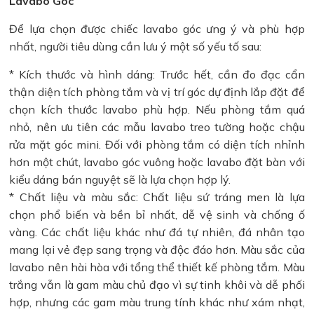
Lavabo Góc
Để lựa chọn được chiếc lavabo góc ưng ý và phù hợp
nhất, người tiêu dùng cần lưu ý một số yếu tố sau:
* Kích thước và hình dáng: Trước hết, cần đo đạc cẩn
thận diện tích phòng tắm và vị trí góc dự định lắp đặt để
chọn kích thước lavabo phù hợp. Nếu phòng tắm quá
nhỏ, nên ưu tiên các mẫu lavabo treo tường hoặc chậu
rửa mặt góc mini. Đối với phòng tắm có diện tích nhỉnh
hơn một chút, lavabo góc vuông hoặc lavabo đặt bàn với
kiểu dáng bán nguyệt sẽ là lựa chọn hợp lý.
* Chất liệu và màu sắc: Chất liệu sứ tráng men là lựa
chọn phổ biến và bền bỉ nhất, dễ vệ sinh và chống ố
vàng. Các chất liệu khác như đá tự nhiên, đá nhân tạo
mang lại vẻ đẹp sang trọng và độc đáo hơn. Màu sắc của
lavabo nên hài hòa với tổng thể thiết kế phòng tắm. Màu
trắng vẫn là gam màu chủ đạo vì sự tinh khôi và dễ phối
hợp, nhưng các gam màu trung tính khác như xám nhạt,