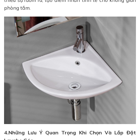
thiểu sự rườm rà, tạo điểm nhấn tinh tế cho không gian
phòng tắm.
4.Những Lưu Ý Quan Trọng Khi Chọn Và Lắp Đặt