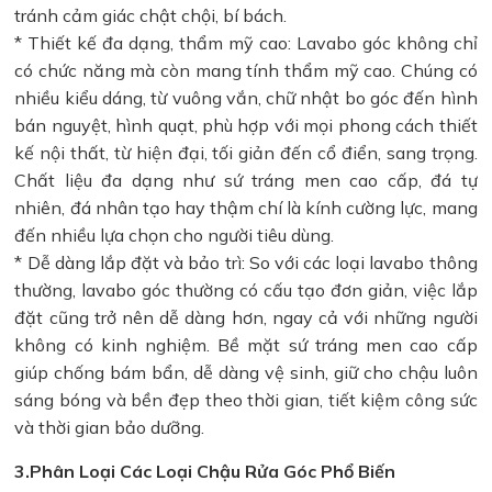
tránh cảm giác chật chội, bí bách.
* Thiết kế đa dạng, thẩm mỹ cao: Lavabo góc không chỉ
có chức năng mà còn mang tính thẩm mỹ cao. Chúng có
nhiều kiểu dáng, từ vuông vắn, chữ nhật bo góc đến hình
bán nguyệt, hình quạt, phù hợp với mọi phong cách thiết
kế nội thất, từ hiện đại, tối giản đến cổ điển, sang trọng.
Chất liệu đa dạng như sứ tráng men cao cấp, đá tự
nhiên, đá nhân tạo hay thậm chí là kính cường lực, mang
đến nhiều lựa chọn cho người tiêu dùng.
* Dễ dàng lắp đặt và bảo trì: So với các loại lavabo thông
thường, lavabo góc thường có cấu tạo đơn giản, việc lắp
đặt cũng trở nên dễ dàng hơn, ngay cả với những người
không có kinh nghiệm. Bề mặt sứ tráng men cao cấp
giúp chống bám bẩn, dễ dàng vệ sinh, giữ cho chậu luôn
sáng bóng và bền đẹp theo thời gian, tiết kiệm công sức
và thời gian bảo dưỡng.
3.Phân Loại Các Loại Chậu Rửa Góc Phổ Biến